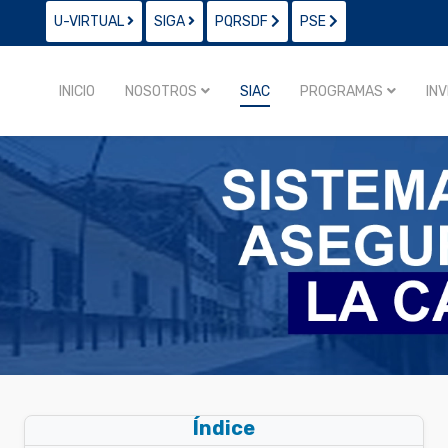
U-VIRTUAL
SIGA
PQRSDF
PSE
INICIO
NOSOTROS
SIAC
PROGRAMAS
IN
Índice