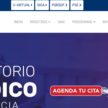
U-VIRTUAL
SIGA
PQRSDF
PSE
INICIO
NOSOTROS
SIAC
PROGRAMAS
IN