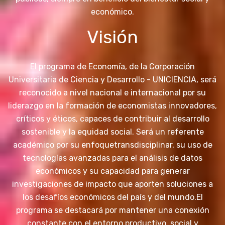
económico.
Visión
El programa de Economía, de la Corporación
Universitaria de Ciencia y Desarrollo - UNICIENCIA, será
reconocido a nivel nacional e internacional por su
liderazgo en la formación de economistas innovadores,
críticos y éticos, capaces de contribuir al desarrollo
sostenible y la equidad social. Será un referente
académico por su enfoque
transdisciplinar, su uso de
tecnologías avanzadas para el análisis de datos
económicos y su capacidad para generar
investigaciones de impacto que aporten soluciones a
los desafíos económicos del país y del mundo.
El
programa se destacará por mantener una conexión
constante con el entorno productivo, social y