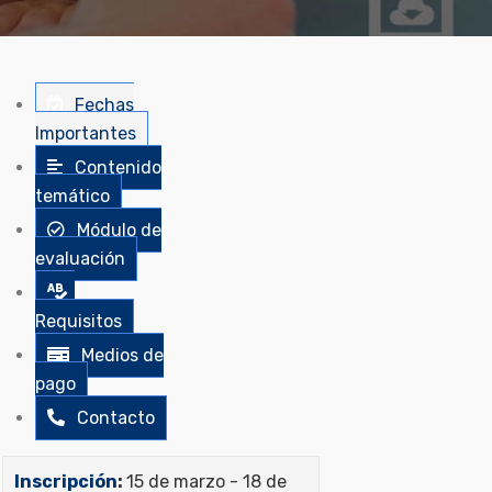
Fechas
Importantes
Contenido
temático
Módulo de
evaluación
Requisitos
Medios de
pago
Contacto
Inscripción
:
15 de marzo - 18 de