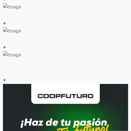
+
+
+