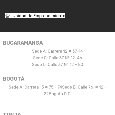
Unidad de Emprendimiento
BUCARAMANGA
Sede A: Carrera 12 # 37-14
Sede C: Calle 37 N° 12-46
Sede D: Calle 37 N° 12 - 80
BOGOTÁ
Sede A: Carrera 13 # 75 - 74
Sede B: Calle 76 # 12 -
22
Bogotá D.C.
TUNJA