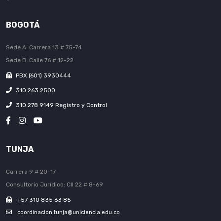
BOGOTÁ
Sede A: Carrera 13 # 75-74
Sede B: Calle 76 # 12-22
PBX (601) 3930444
310 263 2500
310 278 9149 Registro y Control
TUNJA
Carrera 9 # 20-17
Consultorio Jurídico: Cll 22 # 8-69
+57 310 835 63 85
coordinacion.tunja@uniciencia.edu.co