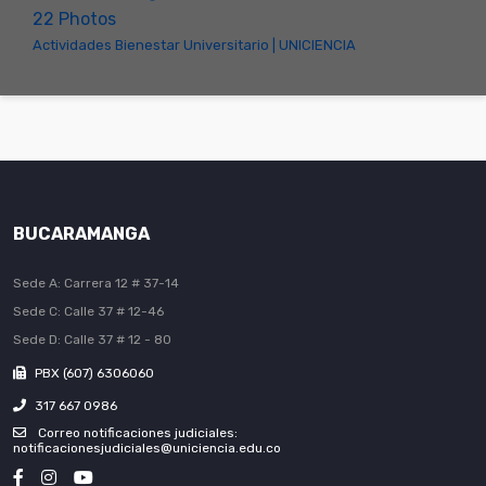
22 Photos
Actividades Bienestar Universitario | UNICIENCIA
BUCARAMANGA
Sede A: Carrera 12 # 37-14
Sede C: Calle 37 # 12-46
Sede D: Calle 37 # 12 - 80
PBX (607) 6306060
317 667 0986
Correo notificaciones judiciales:
notificacionesjudiciales@uniciencia.edu.co