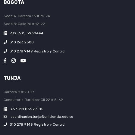
BOGOTÁ
Sede A: Carrera 13 # 75-74
Sede B: Calle 76 # 12-22
PBX (601) 3930444
310 263 2500
310 278 9149 Registro y Control
TUNJA
Carrera 9 # 20-17
Consultorio Jurídico: Cll 22 # 8-69
+57 310 835 63 85
coordinacion.tunja@uniciencia.edu.co
310 278 9149 Registro y Control