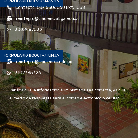
FORMULARIO BUCARAMANGA
Contacto: 607 6306060 Ext. 1058
reintegro@unicienciabga.edu.co
3002967032
FORMULARIO BOGOTÁ/TUNJA
reintegro@uniciencia.edu.co
3102735726
Verifica que la información suministrada sea correcta, ya que
el medio de respuesta será el correo electrónico o celular.