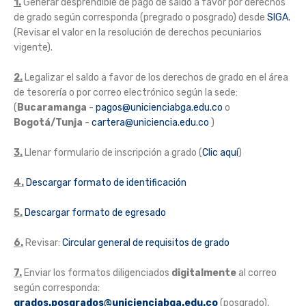
1.
Generar desprendible de pago de saldo a favor por derechos
de grado según corresponda (pregrado o posgrado) desde
SIGA.
(Revisar el valor en la resolución de derechos pecuniarios
vigente).
2.
Legalizar el saldo a favor de los derechos de grado en el área
de tesorería o por correo electrónico según la sede:
(
Bucaramanga
-
pagos@unicienciabga.edu.co
o
Bogotá/Tunja
-
cartera@uniciencia.edu.co
)
3.
Llenar formulario de inscripción a grado (
Clic aquí
)
4.
Descargar formato de identificación
5.
Descargar formato de egresado
6.
Revisar:
Circular general de requisitos de grado
7.
Enviar los formatos diligenciados
digitalmente
al correo
según corresponda:
grados.posgrados@unicienciabga.edu.co
(posgrado),