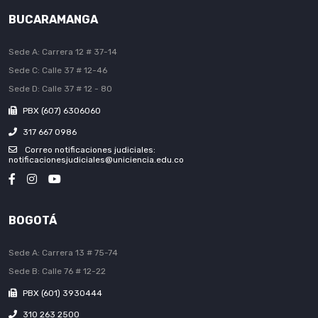
BUCARAMANGA
Sede A: Carrera 12 # 37-14
Sede C: Calle 37 # 12-46
Sede D: Calle 37 # 12 - 80
PBX (607) 6306060
317 667 0986
Correo notificaciones judiciales:
notificacionesjudiciales@uniciencia.edu.co
BOGOTÁ
Sede A: Carrera 13 # 75-74
Sede B: Calle 76 # 12-22
PBX (601) 3930444
310 263 2500