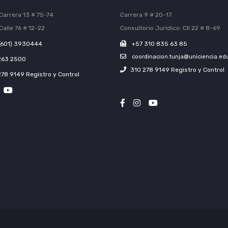
Carrera 13 # 75-74
Carrera 9 # 20-17
Calle 76 # 12-22
Consultorio Jurídico: Cll 22 # 8-69
(601) 3930444
+57 310 835 63 85
coordinacion.tunja@uniciencia.ed
263 2500
310 278 9149 Registro y Control
278 9149 Registro y Control