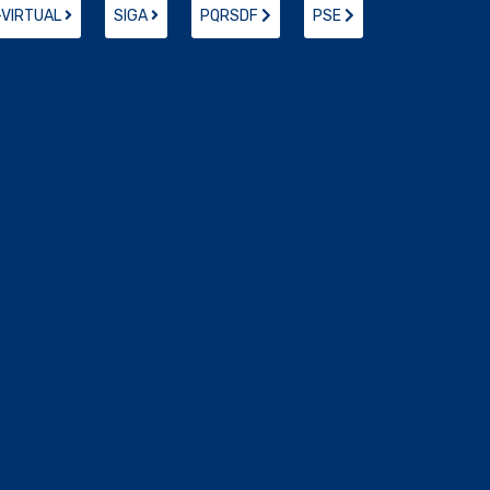
-VIRTUAL
SIGA
PQRSDF
PSE