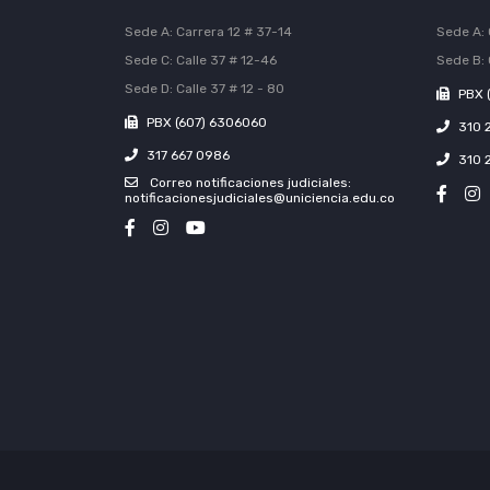
Sede A: Carrera 12 # 37-14
Sede A: 
Sede C: Calle 37 # 12-46
Sede B: 
Sede D: Calle 37 # 12 - 80
PBX 
PBX (607) 6306060
310 
317 667 0986
310 
Correo notificaciones judiciales:
notificacionesjudiciales@uniciencia.edu.co