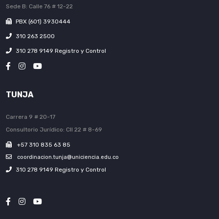
Sede B: Calle 76 # 12-22
PBX (601) 3930444
310 263 2500
310 278 9149 Registro y Control
TUNJA
Carrera 9 # 20-17
Consultorio Jurídico: Cll 22 # 8-69
+57 310 835 63 85
coordinacion.tunja@uniciencia.edu.co
310 278 9149 Registro y Control