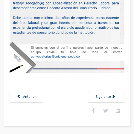
Artículo anterior: Convocatoria Auxiliar Administrativo(a) de Talento 
Artículo siguiente: Con
Anterior
Siguiente