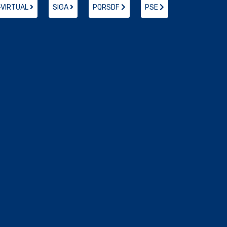
-VIRTUAL
SIGA
PQRSDF
PSE