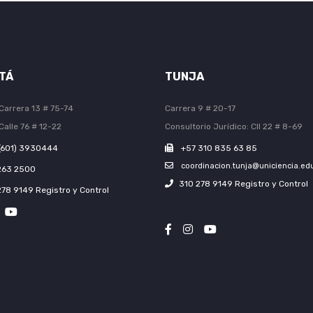
TÁ
TUNJA
Carrera 13 # 75-74
Carrera 9 # 20-17
Calle 76 # 12-22
Consultorio Jurídico: Cll 22 # 8-69
(601) 3930444
+57 310 835 63 85
coordinacion.tunja@uniciencia.ed
263 2500
310 278 9149 Registro y Control
278 9149 Registro y Control