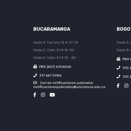
BUCARAMANGA
BOGO
Sede A: Carrera 12 # 37-14
Sede A: 
Sede C: Calle 37 # 12-46
Sede B: 
Sede D: Calle 37 # 12 - 80
PBX 
PBX (607) 6306060
310 
317 667 0986
310 
Correo notificaciones judiciales:
notificacionesjudiciales@uniciencia.edu.co