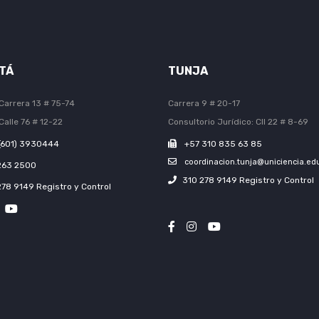
TÁ
TUNJA
Carrera 13 # 75-74
Carrera 9 # 20-17
Calle 76 # 12-22
Consultorio Jurídico: Cll 22 # 8-69
(601) 3930444
+57 310 835 63 85
coordinacion.tunja@uniciencia.ed
263 2500
310 278 9149 Registro y Control
278 9149 Registro y Control