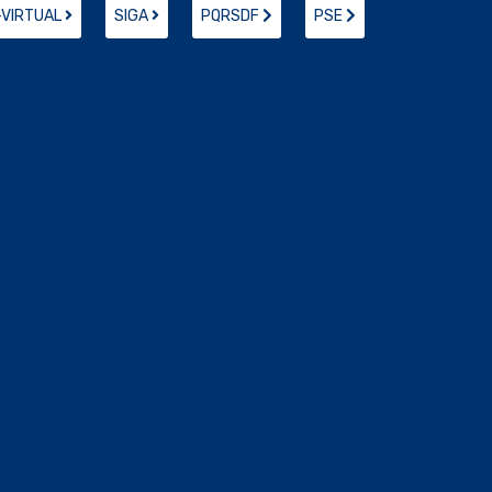
-VIRTUAL
SIGA
PQRSDF
PSE