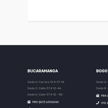
BUCARAMANGA
BOGO
Sede A: Carrera 12 # 37-14
Sede A: 
Sede C: Calle 37 # 12-46
Sede B: 
Sede D: Calle 37 # 12 - 80
PBX 
PBX (607) 6306060
310 