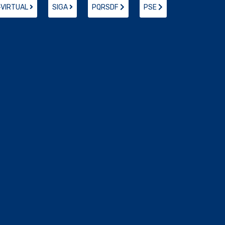
-VIRTUAL
SIGA
PQRSDF
PSE