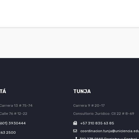
TÁ
TUNJA
Carrera 13 # 75-74
Carrera 9 # 20-17
Calle 76 # 12-22
Consultorio Jurídico: Cll 22 # 8-69
(601) 3930444
+57 310 835 63 85
coordinacion.tunja@uniciencia.ed
263 2500