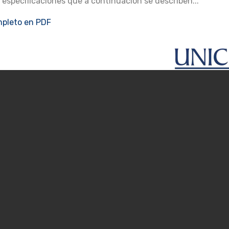
specificaciones que a continuación se describen...
pleto en PDF