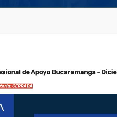
esional de Apoyo Bucaramanga - Dici
catoria: CERRADA