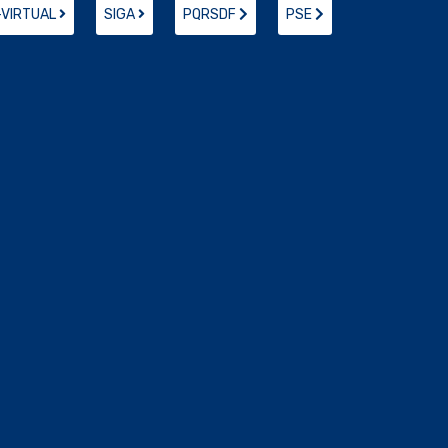
-VIRTUAL
SIGA
PQRSDF
PSE