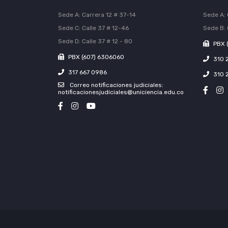
Sede A: Carrera 12 # 37-14
Sede A: 
Sede C: Calle 37 # 12-46
Sede B: 
Sede D: Calle 37 # 12 - 80
PBX 
PBX (607) 6306060
310 
317 667 0986
310 
Correo notificaciones judiciales:
notificacionesjudiciales@uniciencia.edu.co