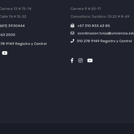
Carrera 13 # 75-74
Carrera 9 # 20-17
Calle 76 # 12-22
Consultorio Jurídico: Cll 22 # 8-69
(601) 3930444
+57 310 835 63 85
coordinacion.tunja@uniciencia.ed
263 2500
310 278 9149 Registro y Control
278 9149 Registro y Control