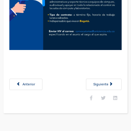
Artículo anterior: Convocatoria Profesional de sistemas - Bogotá
Artículo siguiente: Co
Anterior
Siguiente