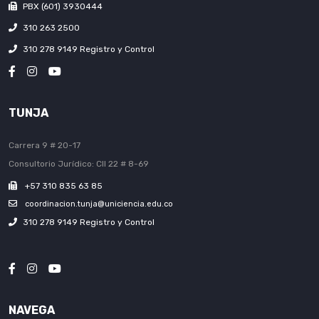
PBX (601) 3930444
310 263 2500
310 278 9149 Registro y Control
TUNJA
Carrera 9 # 20-17
Consultorio Jurídico: Cll 22 # 8-69
+57 310 835 63 85
coordinacion.tunja@uniciencia.edu.co
310 278 9149 Registro y Control
NAVEGA