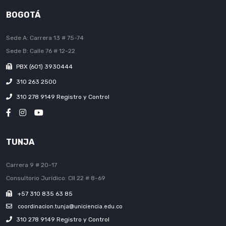
BOGOTÁ
Sede A: Carrera 13 # 75-74
Sede B: Calle 76 # 12-22
PBX (601) 3930444
310 263 2500
310 278 9149 Registro y Control
TUNJA
Carrera 9 # 20-17
Consultorio Jurídico: Cll 22 # 8-69
+57 310 835 63 85
coordinacion.tunja@uniciencia.edu.co
310 278 9149 Registro y Control