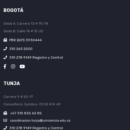
BOGOTÁ
Sede A: Carrera 13 # 75-74
Sede B: Calle 76 # 12-22
PBX (601) 3930444
310 263 2500
310 278 9149 Registro y Control
TUNJA
Carrera 9 # 20-17
Consultorio Jurídico: Cll 22 # 8-69
+57 310 835 63 85
coordinacion.tunja@uniciencia.edu.co
310 278 9149 Registro y Control